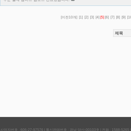
[이전10개]
[1]
[2]
[3]
[4]
[5]
[6]
[7]
[8]
[9]
[1
호 : 606-27-97576 | 통신판매번호 : 경남 양산-00103호 | 전화 : 1588-5265 | Ema