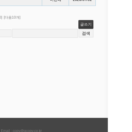
0]
[다음10개]
글쓰기
il : copy@gcopy.co.kr