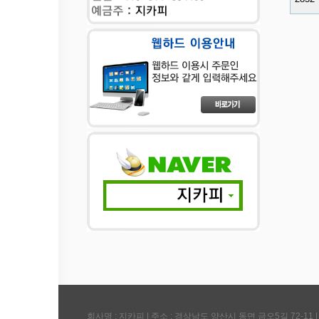
회사명 : 지카피 | 주소 : 경상남도 양산시 동면 금오5길 72-11 | 사업자번